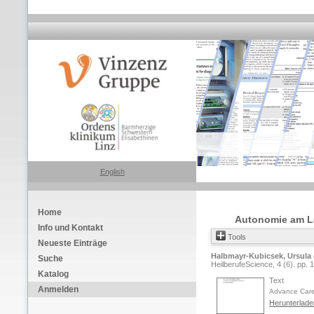
English
Home
Autonomie am Le
Info und Kontakt
Tools
Neueste Einträge
Halbmayr-Kubicsek, Ursula
Suche
HeilberufeScience, 4 (6). pp. 
Katalog
Text
Anmelden
Advance Care
Herunterlade