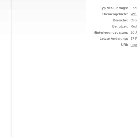
Typ des Eintrags:
Fach
Themengebiete:
WY 
Bereiche:
Ord
Benutzer:
Red
Hinterlegungsdatum:
20 
Letzte Änderung:
17 
URI:
http