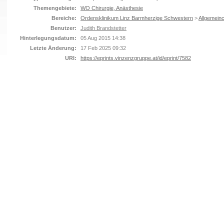
Themengebiete:
WO Chirurgie, Anästhesie
Bereiche:
Ordensklinikum Linz Barmherzige Schwestern
>
Allgemeinc
Benutzer:
Judith Brandstetter
Hinterlegungsdatum:
05 Aug 2015 14:38
Letzte Änderung:
17 Feb 2025 09:32
URI:
https://eprints.vinzenzgruppe.at/id/eprint/7582