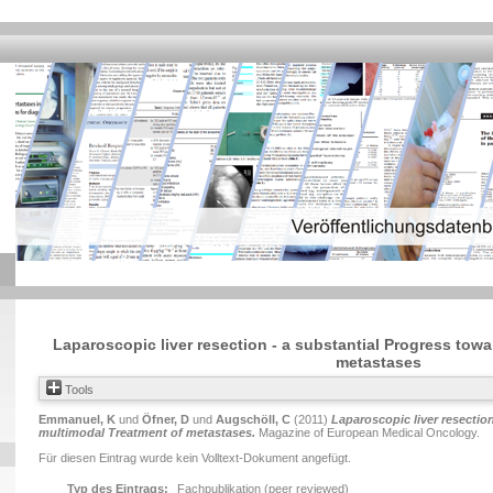
Laparoscopic liver resection - a substantial Progress tow
metastases
Tools
Emmanuel, K
und
Öfner, D
und
Augschöll, C
(2011)
Laparoscopic liver resectio
multimodal Treatment of metastases.
Magazine of European Medical Oncology.
Für diesen Eintrag wurde kein Volltext-Dokument angefügt.
Typ des Eintrags:
Fachpublikation (peer reviewed)