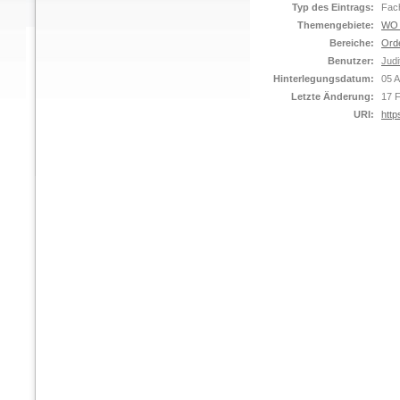
Typ des Eintrags:
Fach
Themengebiete:
WO C
Bereiche:
Ord
Benutzer:
Judi
Hinterlegungsdatum:
05 
Letzte Änderung:
17 
URI:
http