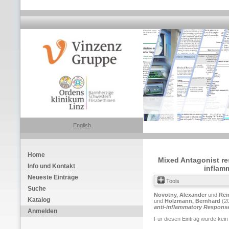
English
Home
Mixed Antagonist re
Info und Kontakt
inflam
Neueste Einträge
Tools
Suche
Novotny, Alexander
und
Rei
Katalog
und
Holzmann, Bernhard
(2
anti-inflammatory Responses
Anmelden
Für diesen Eintrag wurde kein