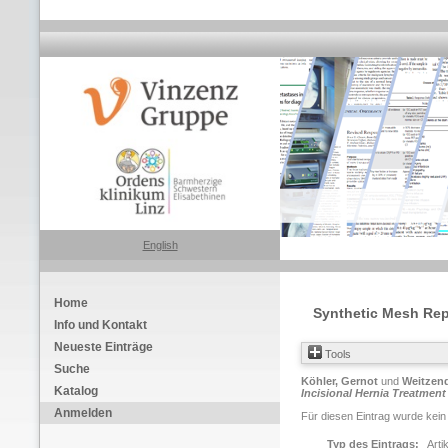
English
Home
Synthetic Mesh Repai
Info und Kontakt
Neueste Einträge
Tools
Suche
Köhler, Gernot
und
Weitzend
Katalog
Incisional Hernia Treatment 
Anmelden
Für diesen Eintrag wurde kein
Typ des Eintrags:
Arti