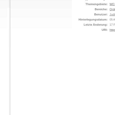
Themengebiete:
WO C
Bereiche:
Ord
Benutzer:
Judi
Hinterlegungsdatum:
05 
Letzte Änderung:
17 
URI:
http