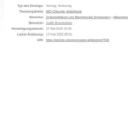
Typ des Eintrags:
Vortrag, Vorlesung
Themengebiete:
WO Chirurgie, Anästhesie
Bereiche:
Ordensklinikum Linz Barmherzige Schwestern
>
Allgemeinc
Benutzer:
Judith Brandstetter
Hinterlegungsdatum:
27 Mai 2015 15:45
Letzte Änderung:
17 Feb 2025 09:31
URI:
https://eprints.vinzenzgruppe.at/id/eprint/7532