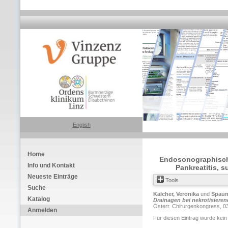
English
Home
Endosonographisch 
Info und Kontakt
Pankreatitis, 
Neueste Einträge
Tools
Suche
Kalcher, Veronika
und
Spaun
Katalog
Drainagen bei nekrotisieren
Österr. Chirurgenkongress, 03.
Anmelden
Für diesen Eintrag wurde kein