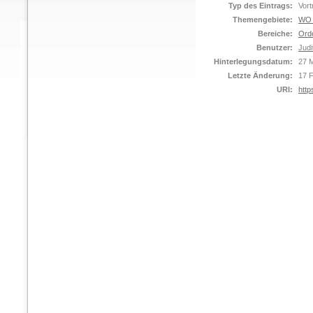
Typ des Eintrags:
Vort
Themengebiete:
WO C
Bereiche:
Ord
Benutzer:
Judi
Hinterlegungsdatum:
27 M
Letzte Änderung:
17 
URI:
http