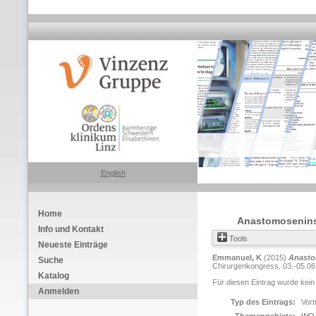
English
Home
Anastomoseninsu
Info und Kontakt
Tools
Neueste Einträge
Emmanuel, K
(2015)
Anasto
Suche
Chirurgenkongress, 03.-05.06.
Katalog
Für diesen Eintrag wurde kein
Anmelden
Typ des Eintrags:
Vort