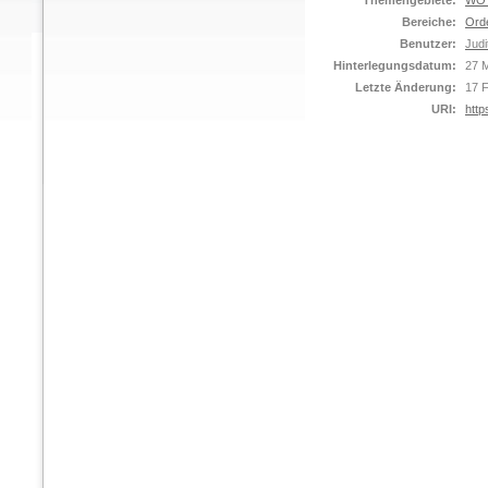
Themengebiete:
WO C
Bereiche:
Ord
Benutzer:
Judi
Hinterlegungsdatum:
27 M
Letzte Änderung:
17 
URI:
http