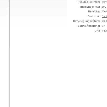
Typ des Eintrags:
Vort
Themengebiete:
WO C
Bereiche:
Ord
Benutzer:
Judi
Hinterlegungsdatum:
20 
Letzte Änderung:
17 
URI:
http