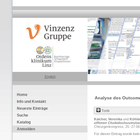
English
Home
Analyse des Outcome
Info und Kontakt
Neueste Einträge
Tools
Suche
Kalcher, Veronika
und
Köhler
Katalog
offenen Choledochusrevisio
Chirurgenkongress, 25.-27.06.
Anmelden
Für diesen Eintrag wurde kein