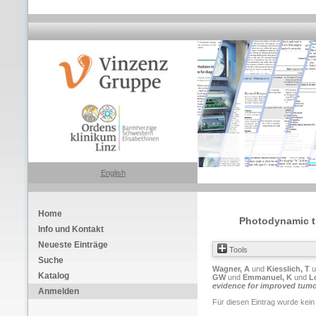
English
Home
Photodynamic th
Info und Kontakt
Neueste Einträge
Tools
Suche
Wagner, A
und
Kiesslich, T
u
Katalog
GW
und
Emmanuel, K
und
L
evidence for improved tumor
Anmelden
Für diesen Eintrag wurde kein