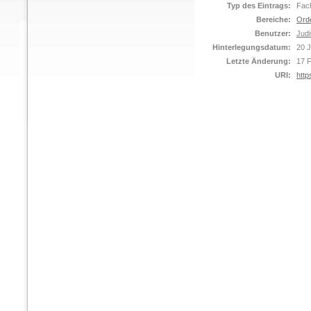
Typ des Eintrags:
Fach
Bereiche:
Ord
Benutzer:
Judi
Hinterlegungsdatum:
20 
Letzte Änderung:
17 
URI:
http