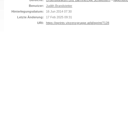
Bereiche:
Ordensklinikum Linz Barmherzige Schwestern
>
Allgemeinc
Benutzer:
Judith Brandstetter
Hinterlegungsdatum:
16 Jun 2014 07:30
Letzte Änderung:
17 Feb 2025 09:31
URI:
https://eprints.vinzenzgruppe.at/id/eprint/7128