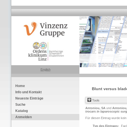
English
Home
Blunt versus blad
Info und Kontakt
Neueste Einträge
Tools
Suche
Antoniou, SA
und
Antoniou
Katalog
trocars in laparoscopic sur
Anmelden
Für diesen Eintrag wurde kein
Typ des Eintrags:
Fach