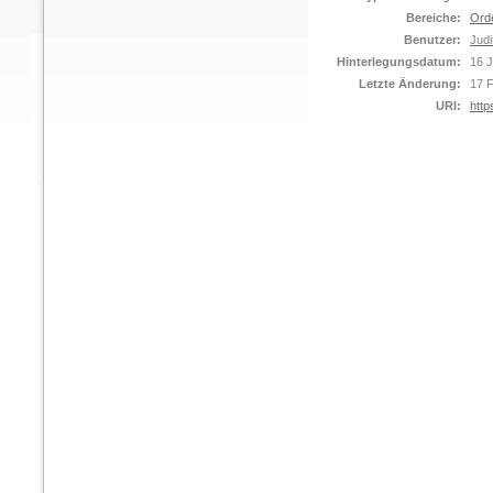
Bereiche:
Ord
Benutzer:
Judi
Hinterlegungsdatum:
16 
Letzte Änderung:
17 
URI:
http