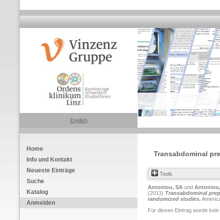
English
Home
Transabdominal prepe
Info und Kontakt
Neueste Einträge
Tools
Suche
Antoniou, SA
und
Antoniou
Katalog
(2013)
Transabdominal preper
randomized studies.
America
Anmelden
Für diesen Eintrag wurde kein