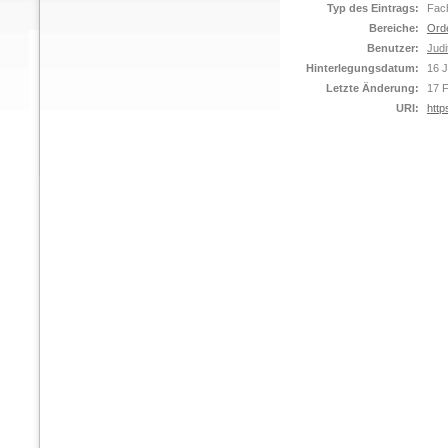
Typ des Eintrags:
Fach
Bereiche:
Ord
Benutzer:
Judi
Hinterlegungsdatum:
16 
Letzte Änderung:
17 
URI:
http