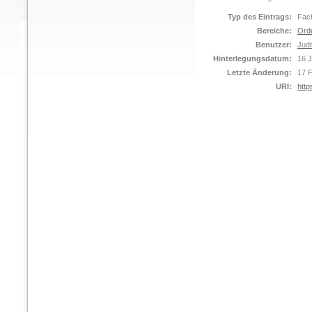
Typ des Eintrags:
Fach
Bereiche:
Ord
Benutzer:
Judi
Hinterlegungsdatum:
16 
Letzte Änderung:
17 
URI:
http