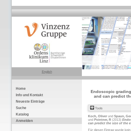
English
Home
Endoscopic grading o
Info und Kontakt
and can predict th
Neueste Einträge
Suche
Tools
Katalog
Koch, Oliver
und
Spaun, Ge
und
Pointner, R
(2013)
Endos
Anmelden
can predict the size of the
Für diesen Eintrag wurde kein