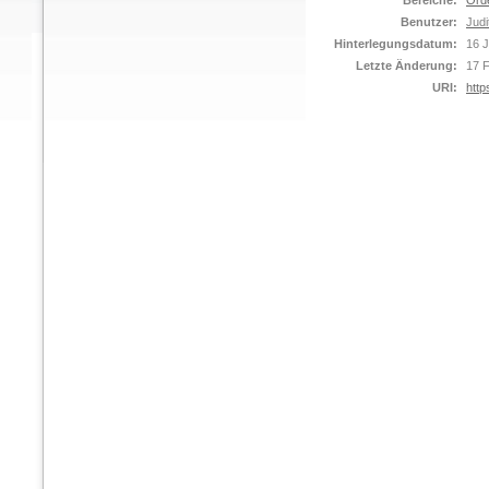
Bereiche:
Ord
Benutzer:
Judi
Hinterlegungsdatum:
16 
Letzte Änderung:
17 
URI:
http