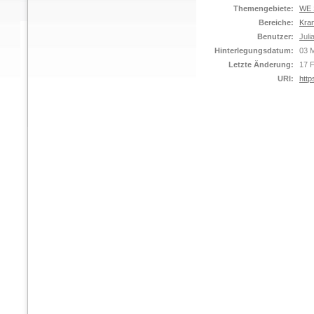
Themengebiete:
WE S
Bereiche:
Kra
Benutzer:
Juli
Hinterlegungsdatum:
03 
Letzte Änderung:
17 
URI:
http