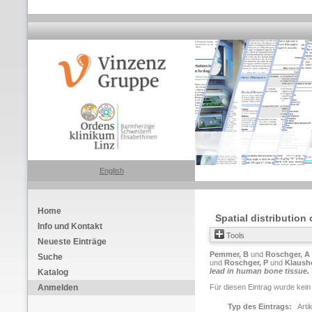
English
Home
Spatial distribution
Info und Kontakt
Tools
Neueste Einträge
Pemmer, B
und
Roschger, A
Suche
und
Roschger, P
und
Klausho
lead in human bone tissue.
Katalog
Anmelden
Für diesen Eintrag wurde kein
Typ des Eintrags:
Arti