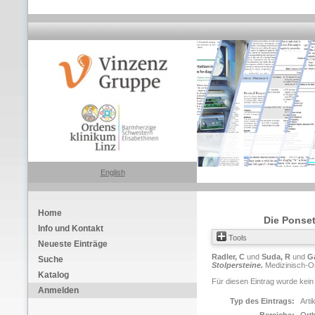
English
Home
Die Ponset
Info und Kontakt
Tools
Neueste Einträge
Radler, C
und
Suda, R
und
G
Suche
Stolpersteine.
Medizinisch-Or
Katalog
Für diesen Eintrag wurde kein
Anmelden
Typ des Eintrags:
Arti