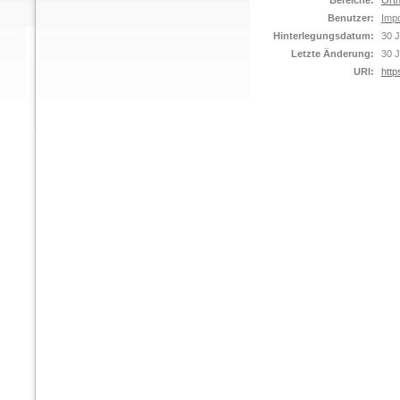
Bereiche:
Orth
Benutzer:
Impo
Hinterlegungsdatum:
30 J
Letzte Änderung:
30 J
URI:
http