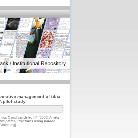
perative management of tibia
A pilot study
nig, C
und
Landsiedl, F
(2005)
A new
ia plateau fractures using baloon
 Vorlesung]