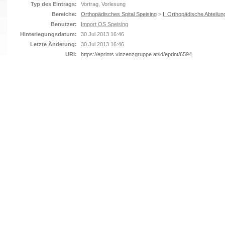
Typ des Eintrags:
Vortrag, Vorlesung
Bereiche:
Orthopädisches Spital Speising
>
I. Orthopädische Abteilun
Benutzer:
Import OS Speising
Hinterlegungsdatum:
30 Jul 2013 16:46
Letzte Änderung:
30 Jul 2013 16:46
URI:
https://eprints.vinzenzgruppe.at/id/eprint/6594