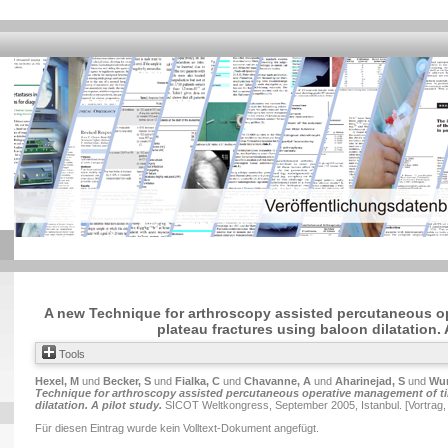
A new Technique for arthroscopy assisted percutaneous o
plateau fractures using baloon dilatation. 
Tools
Hexel, M
und
Becker, S
und
Fialka, C
und
Chavanne, A
und
Aharinejad, S
und
Wur
Technique for arthroscopy assisted percutaneous operative management of tib
dilatation. A pilot study.
SICOT Weltkongress, September 2005, Istanbul. [Vortrag,
Für diesen Eintrag wurde kein Volltext-Dokument angefügt.