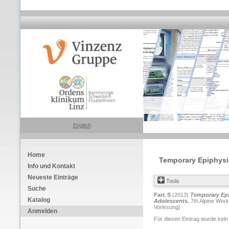
English
Home
Temporary Epiphysio
Info und Kontakt
Neueste Einträge
Tools
Suche
Farr, S
(2013)
Temporary Epi
Katalog
Adolescents.
7th Alpine Work
Vorlesung]
Anmelden
Für diesen Eintrag wurde kein