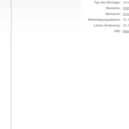
Typ des Eintrags:
Vort
Bereiche:
Orth
Benutzer:
Impo
Hinterlegungsdatum:
30 J
Letzte Änderung:
30 J
URI:
http