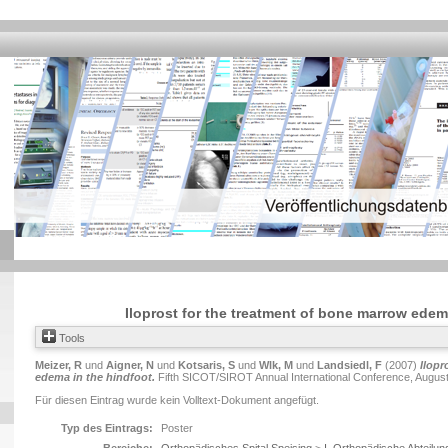
Iloprost for the treatment of bone marrow edem
Tools
Meizer, R
und
Aigner, N
und
Kotsaris, S
und
Wlk, M
und
Landsiedl, F
(2007)
Ilopr
edema in the hindfoot.
Fifth SICOT/SIROT Annual International Conference, August
Für diesen Eintrag wurde kein Volltext-Dokument angefügt.
Typ des Eintrags:
Poster