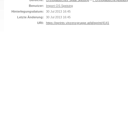
Bereiche:
Orthopädisches Spital Speising
>
I. Orthopädische Abteilun
Benutzer:
Import OS Speising
Hinterlegungsdatum:
30 Jul 2013 16:45
Letzte Änderung:
30 Jul 2013 16:45
URI:
https://eprints.vinzenzgruppe.at/id/eprint/4141