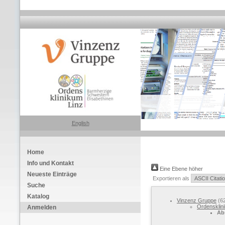
English
Home
Info und Kontakt
Eine Ebene höher
Neueste Einträge
Exportieren als
Suche
Katalog
Vinzenz Gruppe
(6
Ordensklini
Anmelden
Ab