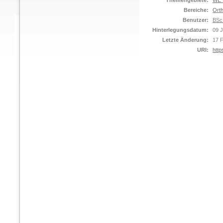
Themengebiete:
WE S
Bereiche:
Orth
Benutzer:
BSc 
Hinterlegungsdatum:
09 
Letzte Änderung:
17 
URI:
http