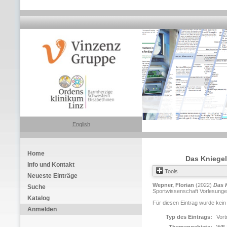
English
Home
Das Kniege
Info und Kontakt
Tools
Neueste Einträge
Wepner, Florian
(2022)
Das 
Suche
Sportwissenschaft Vorlesungen
Katalog
Für diesen Eintrag wurde kein
Anmelden
Typ des Eintrags:
Vort