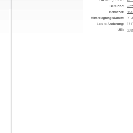
Themengebiete:
WE S
Bereiche:
Orth
Benutzer:
BSc
Hinterlegungsdatum:
09 
Letzte Änderung:
17 
URI:
http