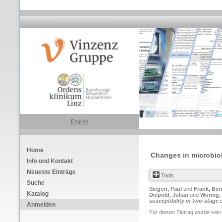
English
Home
Changes in microbiol
Info und Kontakt
Neueste Einträge
Tools
Suche
Siegert, Paul
und
Frank, Ber
Katalog
Diepold, Julian
und
Wurnig,
susceptibility in two-stage 
Anmelden
Für diesen Eintrag wurde kein