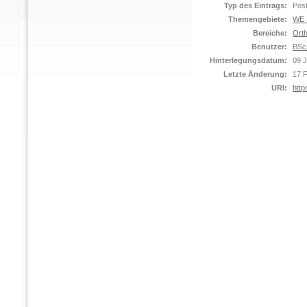
Typ des Eintrags:
Pos
Themengebiete:
WE S
Bereiche:
Orth
Benutzer:
BSc 
Hinterlegungsdatum:
09 
Letzte Änderung:
17 
URI:
http