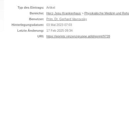
Typ des Eintrags:
Artikel
Bereiche:
Herz-Jesu Krankenhaus
>
Physikalische Medizin und Rehab
Benutzer:
Prim. Dr. Gerhard Vavrovsky
Hinterlegungsdatum:
03 Mai 2023 07:03
Letzte Änderung:
17 Feb 2025 09:34
URI:
https://eprints.vinzenzgruppe.at/id/eprint/9728