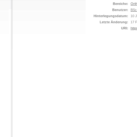
Bereiche:
Orth
Benutzer:
BSc
Hinterlegungsdatum:
10 
Letzte Änderung:
17 
URI:
http