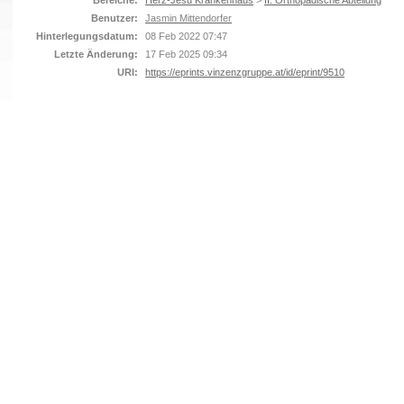
Bereiche:
Herz-Jesu Krankenhaus
>
II. Orthopädische Abteilung
Benutzer:
Jasmin Mittendorfer
Hinterlegungsdatum:
08 Feb 2022 07:47
Letzte Änderung:
17 Feb 2025 09:34
URI:
https://eprints.vinzenzgruppe.at/id/eprint/9510