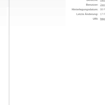
Bereiche:
Her
Benutzer:
Jasm
Hinterlegungsdatum:
08 
Letzte Änderung:
17 
URI:
http