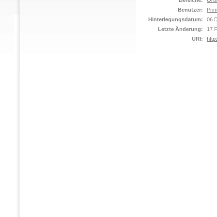
Bereiche:
Orth
Benutzer:
Prim
Hinterlegungsdatum:
06 
Letzte Änderung:
17 
URI:
http