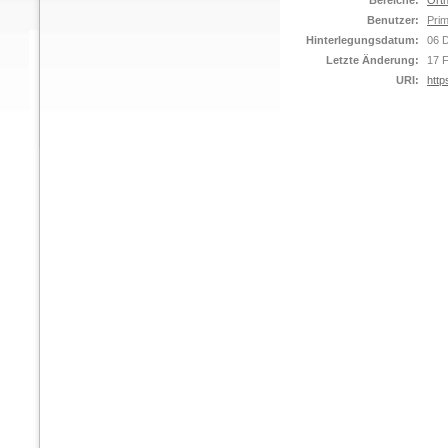
Bereiche:
Orth
Benutzer:
Prim
Hinterlegungsdatum:
06 
Letzte Änderung:
17 
URI:
http