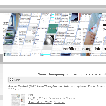
Neue Therapieoption beim postspinalen 
Tools
Greher, Manfred
(2021)
Neue Therapieoption beim postspinalen Kopfschmerz.
2617-2127
Text
- Veröffentlichte Version
AN_421_S32.pdf
Herunterladen (3MB)
|
Vorschau