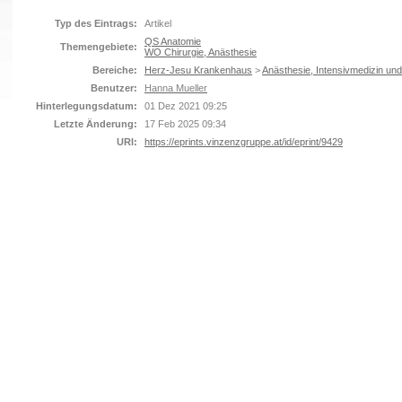
Typ des Eintrags:
Artikel
QS Anatomie
Themengebiete:
WO Chirurgie, Anästhesie
Bereiche:
Herz-Jesu Krankenhaus
>
Anästhesie, Intensivmedizin un
Benutzer:
Hanna Mueller
Hinterlegungsdatum:
01 Dez 2021 09:25
Letzte Änderung:
17 Feb 2025 09:34
URI:
https://eprints.vinzenzgruppe.at/id/eprint/9429