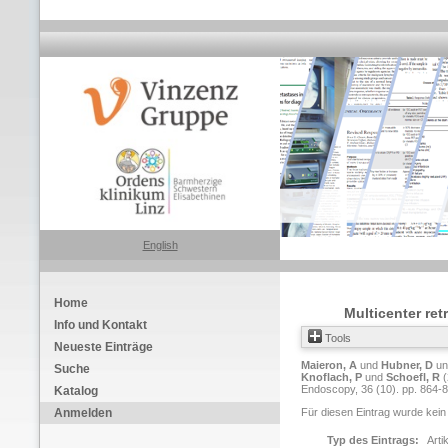
English
Home
Multicenter ret
Info und Kontakt
Tools
Neueste Einträge
Maieron, A
und
Hubner, D
u
Suche
Knoflach, P
und
Schoefl, R
(
Endoscopy, 36 (10). pp. 864-
Katalog
Anmelden
Für diesen Eintrag wurde kein
Typ des Eintrags:
Arti