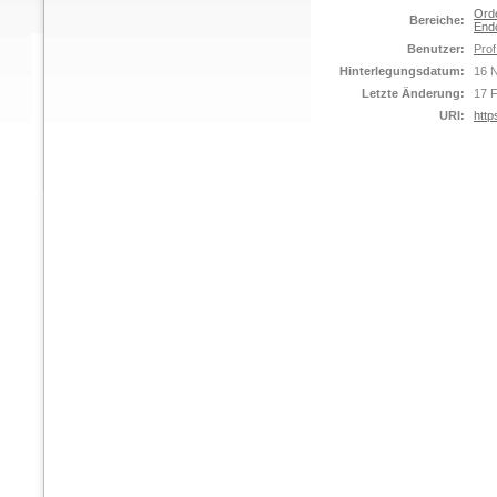
Ord
Bereiche:
Endo
Benutzer:
Prof
Hinterlegungsdatum:
16 
Letzte Änderung:
17 
URI:
http