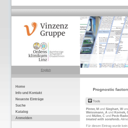
English
Home
Prognostic factor
Info und Kontakt
Neueste Einträge
Tools
Suche
Pinter, M
und
Sieghart, W
un
Katalog
Weissmann, A
und
Kornek, 
und
Müller, C
und
Peck-Rados
Anmelden
treated with sorafenib.
Alime
Für diesen Eintrag wurde kein