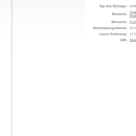
Typ des Eintrags:
Arti
Ord
Bereiche:
Endo
Benutzer:
Prof
Hinterlegungsdatum:
16 
Letzte Änderung:
17 
URI:
http