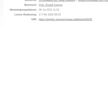
Bereiche:
Orthopädisches Spital Speising
>
Kinderorthopädie und Fuß
Benutzer:
Prim. Rudolf Ganger
Hinterlegungsdatum:
08 Jul 2021 11:52
Letzte Änderung:
17 Feb 2025 09:33
URI:
https://eprints.vinzenzgruppe.at/id/eprint/9243