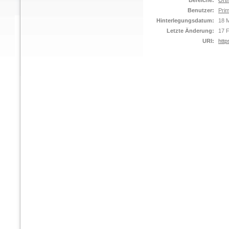
Bereiche:
Orth
Benutzer:
Prim
Hinterlegungsdatum:
18 M
Letzte Änderung:
17 
URI:
http