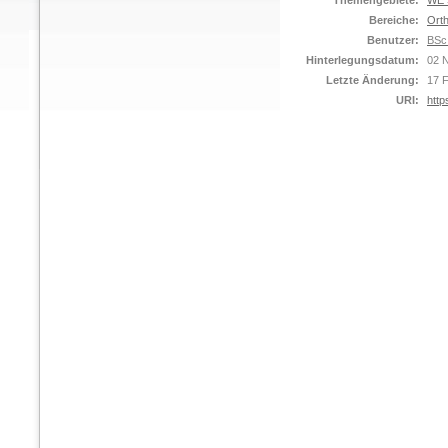
Themengebiete:
WE S
Bereiche:
Orth
Benutzer:
BSc
Hinterlegungsdatum:
02 
Letzte Änderung:
17 
URI:
http