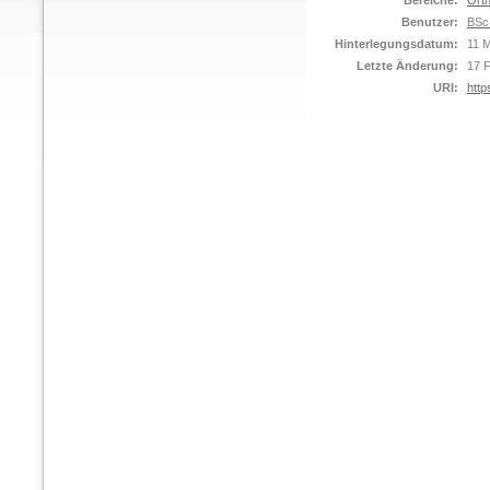
Bereiche:
Orth
Benutzer:
BSc
Hinterlegungsdatum:
11 
Letzte Änderung:
17 
URI:
http