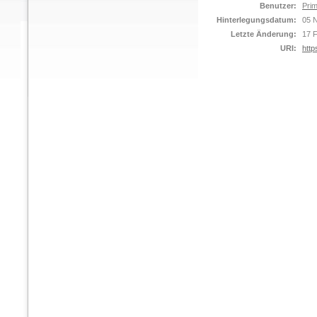
Benutzer:
Prim
Hinterlegungsdatum:
05 
Letzte Änderung:
17 
URI:
http