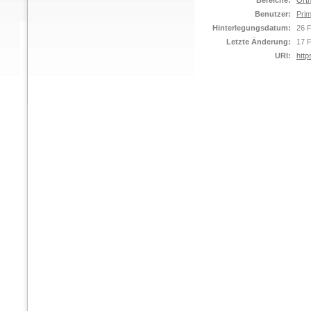
Bereiche:
Orth
Benutzer:
Prim
Hinterlegungsdatum:
26 
Letzte Änderung:
17 
URI:
http