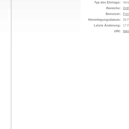
Typ des Eintrags:
Vort
Bereiche:
Orth
Benutzer:
Prim
Hinterlegungsdatum:
26 
Letzte Änderung:
17 
URI:
http