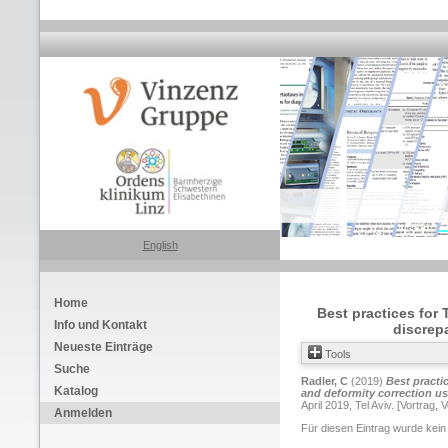
English
Home
Best practices for
Info und Kontakt
discrep
Neueste Einträge
Tools
Suche
Radler, C
(2019)
Best practi
Katalog
and deformity correction us
April 2019, Tel Aviv. [Vortrag, 
Anmelden
Für diesen Eintrag wurde kein