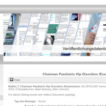
Chairman Paediatric Hip Disorders /Ex
Tools
Radler, C
Chairman Paediatric Hip Disorders /Examination.
6th EPOS BAT Instruct
2019, Orthopädisches Spital Speising, Wien. [Vorsitz]
Für diesen Eintrag wurde kein Volltext-Dokument angefügt.
Typ des Eintrags:
Vorsitz