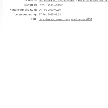
Bereiche:
Orthopädisches Spital Speising
>
Kinderorthopädie und Fuß
Benutzer:
Prim. Rudolf Ganger
Hinterlegungsdatum:
26 Feb 2020 09:10
Letzte Änderung:
17 Feb 2025 09:33
URI:
https://eprints.vinzenzgruppe.at/id/eprint/8934