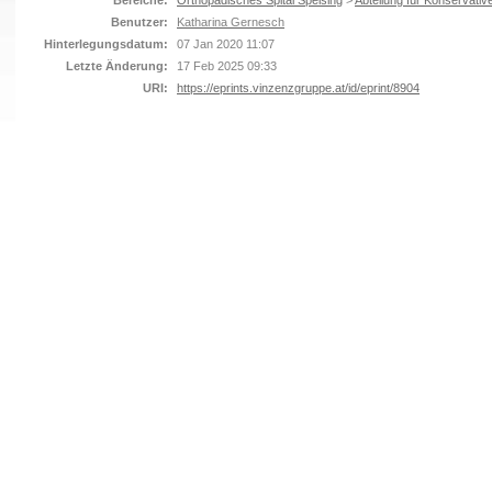
Bereiche:
Orthopädisches Spital Speising
>
Abteilung für Konservativ
Benutzer:
Katharina Gernesch
Hinterlegungsdatum:
07 Jan 2020 11:07
Letzte Änderung:
17 Feb 2025 09:33
URI:
https://eprints.vinzenzgruppe.at/id/eprint/8904