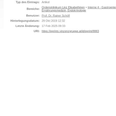
Typ des Eintrags:
Artikel
Ordensklinikum Linz Elisabethinen
>
Interne 4 - Gastroente
Bereiche:
Ernährungsmedizin, Endokrinologie
Benutzer:
Prof. Dr. Rainer Schöfl
Hinterlegungsdatum:
29 Okt 2019 12:32
Letzte Änderung:
17 Feb 2025 09:33
URI:
https://eprints.vinzenzgruppe.at/id/eprint/8883