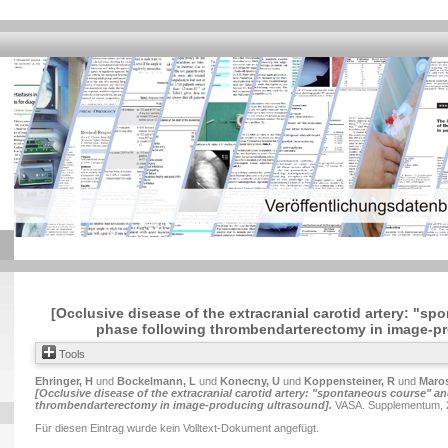
[Occlusive disease of the extracranial carotid artery: "s
phase following thrombendarterectomy in image-pr
Tools
Ehringer, H
und
Bockelmann, L
und
Konecny, U
und
Koppensteiner, R
und
Maros
[Occlusive disease of the extracranial carotid artery: "spontaneous course" a
thrombendarterectomy in image-producing ultrasound].
VASA. Supplementum, 2
Für diesen Eintrag wurde kein Volltext-Dokument angefügt.