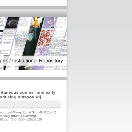
pontaneous course" and early
oducing ultrasound].
i, L
und
Minar, E
und
Schöfl, R
(1987)
nd early phase following
0. pp. 71-6. ISSN 0251-1029