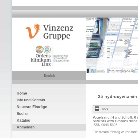
English
Home
25-hydroxyvitamin 
Info und Kontakt
Neueste Einträge
Tools
Suche
Vogelsang, H
und
Schöfl, R
Katalog
patients with Crohn's disea
ISSN 0043-5325
Anmelden
Für diesen Eintrag wurde kein