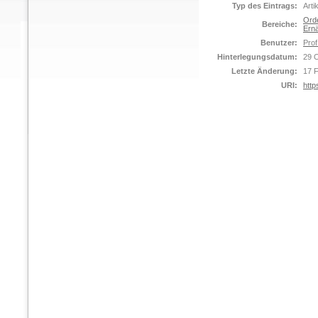
Typ des Eintrags:
Arti
Orde
Bereiche:
Ernä
Benutzer:
Prof
Hinterlegungsdatum:
29 
Letzte Änderung:
17 
URI:
http