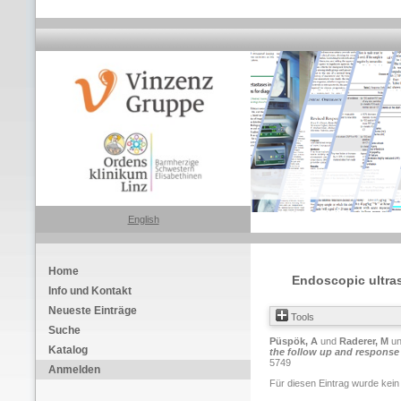
English
Home
Endoscopic ultra
Info und Kontakt
Neueste Einträge
Tools
Suche
Püspök, A
und
Raderer, M
u
Katalog
the follow up and response
5749
Anmelden
Für diesen Eintrag wurde kein