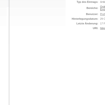
Typ des Eintrags:
Arti
Orde
Bereiche:
Ernä
Benutzer:
Prof
Hinterlegungsdatum:
29 
Letzte Änderung:
17 
URI:
http