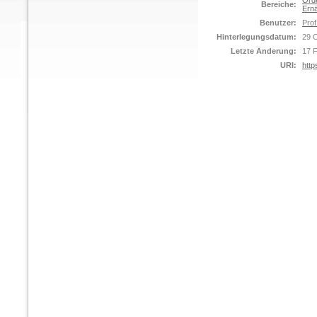
Orde
Bereiche:
Ernä
Benutzer:
Prof
Hinterlegungsdatum:
29 
Letzte Änderung:
17 
URI:
http