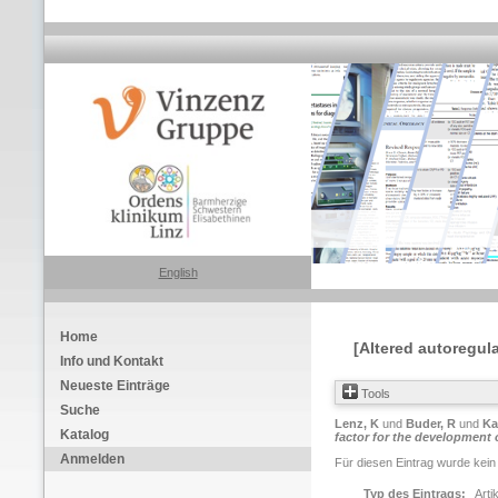
English
Home
[Altered autoregula
Info und Kontakt
Neueste Einträge
Tools
Suche
Lenz, K
und
Buder, R
und
Ka
Katalog
factor for the development
Anmelden
Für diesen Eintrag wurde kein
Typ des Eintrags:
Arti