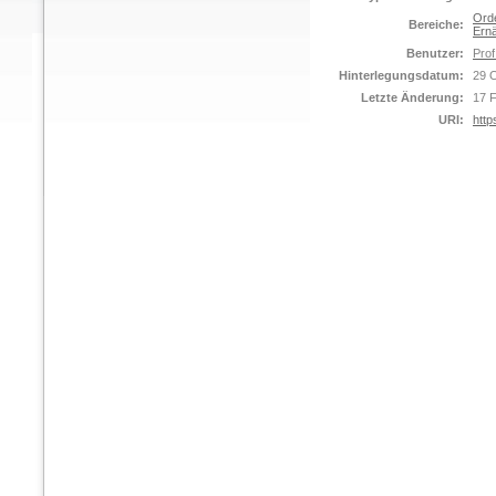
Orde
Bereiche:
Ernä
Benutzer:
Prof
Hinterlegungsdatum:
29 
Letzte Änderung:
17 
URI:
http