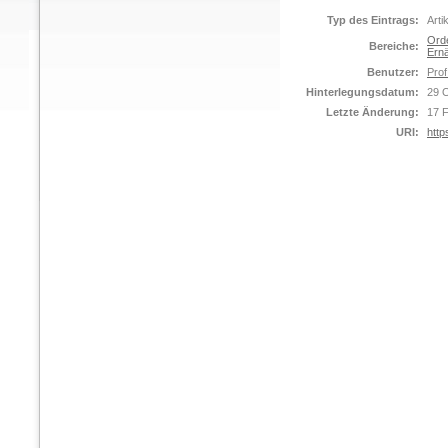
Typ des Eintrags:
Arti
Orde
Bereiche:
Ernä
Benutzer:
Prof
Hinterlegungsdatum:
29 
Letzte Änderung:
17 
URI:
http