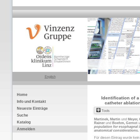
English
Home
Identification of 
Info und Kontakt
catheter ablation
Neueste Einträge
Tools
Suche
Martinek, Martin
und
Meyer, 
Katalog
Rainer
und
Boehm, Gernot
u
population for esophageal in
Anmelden
anatomical considerations.
Für diesen Eintrag wurde kein