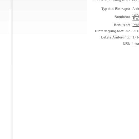
Für diesen Eintrag wurde kein
Typ des Eintrags:
Arti
Orde
Bereiche:
Ernä
Benutzer:
Prof
Hinterlegungsdatum:
29 
Letzte Änderung:
17 
URI:
http