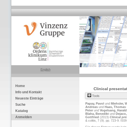
English
Home
Clinical present
Info und Kontakt
Tools
Neueste Einträge
Papay, Pavol
und
Miehsler, 
Suche
Andreas
und
Haas, Thomas
Peter
und
Vogelsang, Harald
Katalog
Blaha, Benedikt
und
Dejaco
Anmelden
Gottfried
(2013)
Clinical p
& colitis, 7 (9). pp. 723-9. I