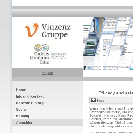
English
Home
Efficacy and safe
Info und Kontakt
Tools
Neueste Einträge
Weiss, Karl Heinz
und
Thurik
Suche
Franziska
und
Merle, Uta
un
Schmidt, Hartmut H
und
Reu
Katalog
Ferenci, Peter
und
Stremmel
Anmelden
Wilson disease.
Clinical gastr
Gastroenterological Associati