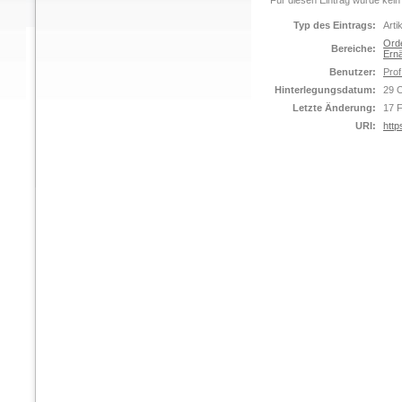
Für diesen Eintrag wurde kein
Typ des Eintrags:
Arti
Orde
Bereiche:
Ernä
Benutzer:
Prof
Hinterlegungsdatum:
29 
Letzte Änderung:
17 
URI:
http