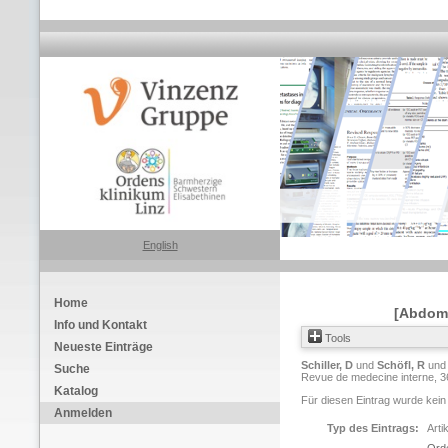
English
Home
[Abdomi
Info und Kontakt
Tools
Neueste Einträge
Schiller, D
und
Schöfl, R
un
Suche
Revue de medecine interne, 3
Katalog
Für diesen Eintrag wurde kein
Anmelden
Typ des Eintrags:
Arti