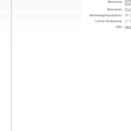
Orde
Bereiche:
Ernä
Benutzer:
Prof
Hinterlegungsdatum:
29 
Letzte Änderung:
17 
URI:
http